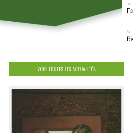
Se 
Fo
Se 
B
VOIR TOUTES LES ACTUALITÉS