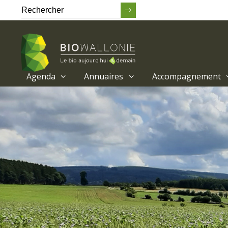
Agenda
Annuaires
Accompagnement
Passer
au
contenu
principal