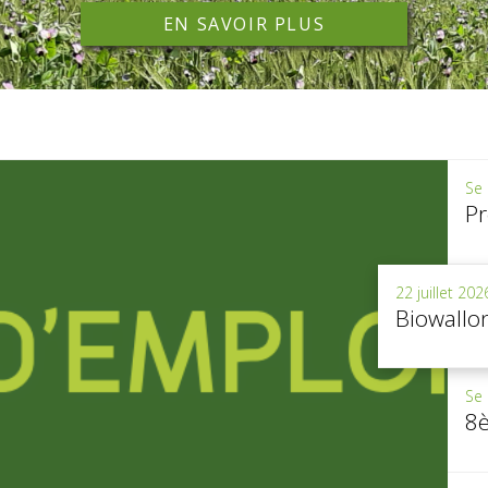
EN SAVOIR PLUS
Se 
22 juillet 202
Biowallon
Se 