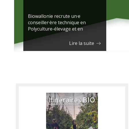
Biowallonie recrute un·e
conseiller·ère technique en
Polyculture-élevage et en
Grandes cultures pour la Province
du …
Lire la suite