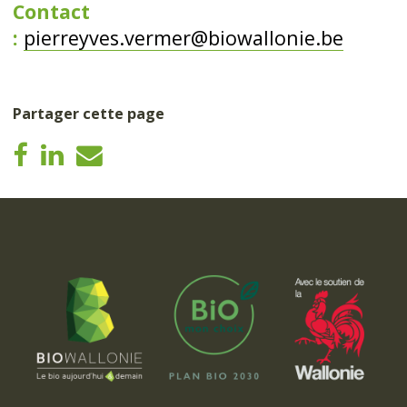
Contact
:
pierreyves.vermer@biowallonie.be
Partager cette page