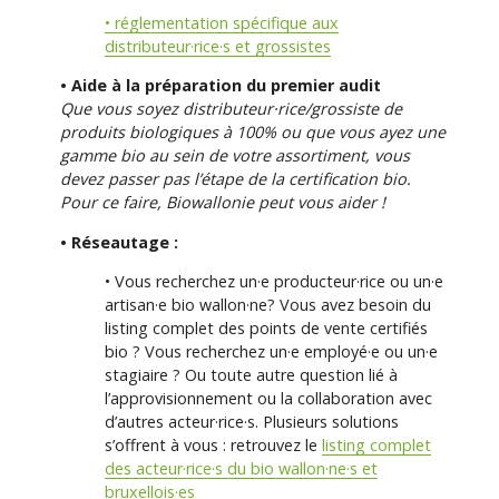
• réglementation spécifique aux
distributeur·rice·s et grossistes
• Aide à la préparation du premier audit
Que vous soyez distributeur·rice/grossiste de
produits biologiques à 100% ou que vous ayez une
gamme bio au sein de votre assortiment, vous
devez passer pas l’étape de la certification bio.
Pour ce faire, Biowallonie peut vous aider !
• Réseautage :
• Vous recherchez un·e producteur·rice ou un·e
artisan·e bio wallon·ne? Vous avez besoin du
listing complet des points de vente certifiés
bio ? Vous recherchez un·e employé·e ou un·e
stagiaire ? Ou toute autre question lié à
l’approvisionnement ou la collaboration avec
d’autres acteur·rice·s. Plusieurs solutions
s’offrent à vous : retrouvez le
listing complet
des acteur·rice·s du bio wallon·ne·s et
bruxellois·es