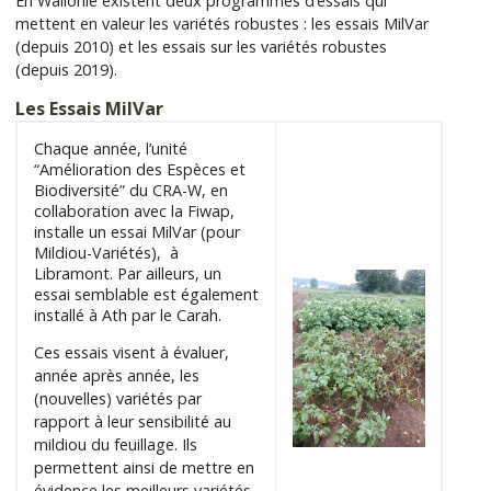
En Wallonie existent deux programmes d’essais qui
mettent en valeur les variétés robustes : les essais MilVar
(depuis 2010) et les essais sur les variétés robustes
(depuis 2019).
Les Essais MilVar
Chaque année, l’unité
“Amélioration des Espèces et
Biodiversité” du CRA-W, en
collaboration avec la Fiwap,
installe un essai MilVar (pour
Mildiou-Variétés), à
Libramont. Par ailleurs, un
essai semblable est également
installé à Ath par le Carah.
Ces essais visent à évaluer,
année après année, les
(nouvelles) variétés par
rapport à leur sensibilité au
mildiou du feuillage. Ils
permettent ainsi de mettre en
évidence les meilleurs variétés