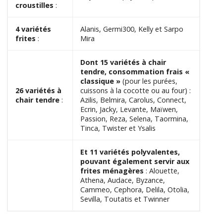
croustilles
:
4 variétés
Alanis, Germi300, Kelly et Sarpo
frites
:
Mira
Dont 15 variétés à chair
tendre, consommation frais «
classique »
(pour les purées,
26 variétés à
cuissons à la cocotte ou au four) :
chair tendre
:
Azilis, Belmira, Carolus, Connect,
Ecrin, Jacky, Levante, Maïwen,
Passion, Reza, Selena, Taormina,
Tinca, Twister et Ysalis
Et 11 variétés polyvalentes,
pouvant également servir aux
frites ménagères
: Alouette,
Athena, Audace, Byzance,
Cammeo, Cephora, Delila, Otolia,
Sevilla, Toutatis et Twinner