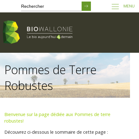
MENU
Passer
au
Pommes de Terre
contenu
principal
Robustes
Bienvenue sur la page dédiée aux Pommes de terre
robustes!
Découvrez ci-dessous le sommaire de cette page :