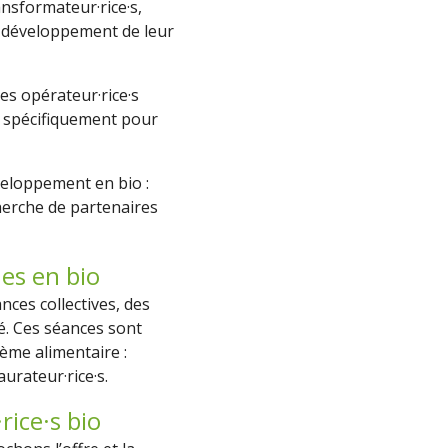
nsformateur·rice·s,
ur développement de leur
es opérateur·rice·s
ce spécifiquement pour
eloppement en bio :
herche de partenaires
ues en bio
nces collectives, des
é. Ces séances sont
tème alimentaire :
urateur·rice·s.
rice·s bio