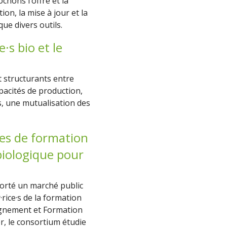
hons l’offre et la
n, la mise à jour et la
que divers outils.
·s bio et le
t structurants entre
apacités de production,
s, une mutualisation des
mes de formation
biologique pour
orté un marché public
rice·s de la formation
ignement et Formation
er, le consortium étudie