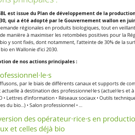
SBL est issue du
Plan de développement de la production
030
, qui a été adopté par le Gouvernement wallon en jui
demande régionales en produits biologiques, tout en veillant
x de manière à maximiser les retombées positives pour la Rég
io y sont fixés, dont notamment, l’atteinte de 30% de la surf
 bio en Wallonie d’ici 2030.
tion de nos actions principales :
ofessionnel·le·s
ffusons, par le biais de différents canaux et supports de c
ctuelle à destination des professionnel·le·s (actuel·le·s et à 
IO
•
Lettres d’information
•
Réseaux sociaux
•
Outils technique
res du bio…) • Salon professionnel • …
onversion des opérateur·rice·s en producti
x et celles déjà bio