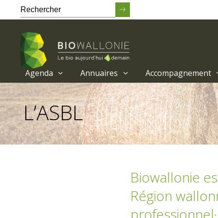
Agenda
Annuaires
Accompagnement
Passer
au
L’ASBL
contenu
principal
Biowallonie es
Région wallonn
professionnel·l