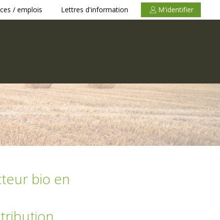
ces / emplois
Lettres d'information
M'identifier
cteur bio en
tribution,