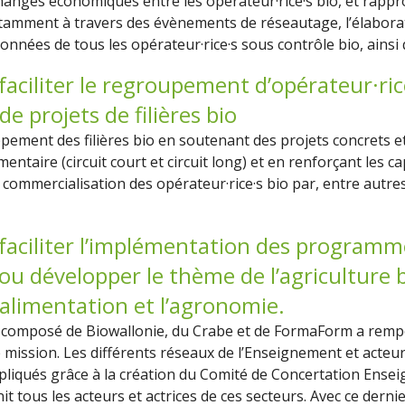
anges économiques entre les opérateur·rice·s bio, et rapproc
mment à travers des évènements de réseautage, l’élaboratio
données de tous les opérateur·rice·s sous contrôle bio, ainsi 
faciliter le regroupement d’opérateur·rice
 projets de filières bio
ement des filières bio en soutenant des projets concrets e
mentaire (circuit court et circuit long) et en renforçant les c
 commercialisation des opérateur·rice·s bio par, entre autre
 faciliter l’implémentation des program
ou développer le thème de l’agriculture 
l’alimentation et l’agronomie.
 composé de Biowallonie, du Crabe et de FormaForm a remp
mission. Les différents réseaux de l’Enseignement et acteur·
pliqués
grâce à la création du Comité de Concertation Ense
it tous les acteurs et actrices de ces secteurs. Avec ce derni