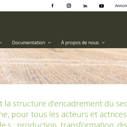
Annon
Documentation
À propos de nous
t la structure d’encadrement du se
e, pour tous les acteurs et actrices
e·s : production, transformation, dis