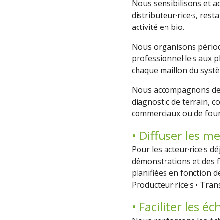
Nous sensibilisons et ac
distributeur·rice·s, res
activité en bio.
Nous organisons périodi
professionnel·le·s aux p
chaque maillon du systè
Nous accompagnons de m
diagnostic de terrain, 
commerciaux ou de fou
• Diffuser les m
Pour les acteur·rice·s d
démonstrations et des f
planifiées en fonction d
Producteur·rice·s
•
Trans
• Faciliter les 