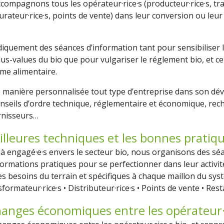
compagnons tous les opérateur·rice·s (producteur·rice·s, tra
taurateur·rice·s, points de vente) dans leur conversion ou le
quement des séances d’information tant pour sensibiliser l
lus-values du bio que pour vulgariser le réglement bio, et 
me alimentaire.
anière personnalisée tout type d’entreprise dans son dév
conseils d’ordre technique, réglementaire et économique, rec
rnisseurs…
eilleures techniques et les bonnes pratiq
éjà engagé·e·s envers le secteur bio, nous organisons des séa
ormations pratiques pour se perfectionner dans leur activit
es besoins du terrain et spécifiques à chaque maillon du sys
formateur·rice·s
•
Distributeur·rice·s
•
Points de vente
•
Resta
échanges économiques entre les opérateur·