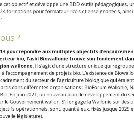
dre cet objectif et développe une BDD outils pédagogiques, u
 24 formations pour formateur·rice·s et enseignant·e·s, ai
e.
ous ?
3 pour répondre aux multiples objectifs d’encadremen
secteur bio, l’asbl Biowallonie trouve son fondement dan
gion wallonne.
Il s’agit d’une structure unique qui regroup
s à l’accompagnement de projets bio. L’existence de Biowall
ncadrement du secteur de l’agriculture biologique qui étaien
épartis dans différentes organisations : BioForum Wallonie,
CPBio. En juin 2021, un nouveau plan de développement du 
r le Gouvernement wallon. S’il engage la Wallonie sur des o
bjectifs opérationnels, sont, quant à eux, fixés jusque 2025 e
ouvelle législature).