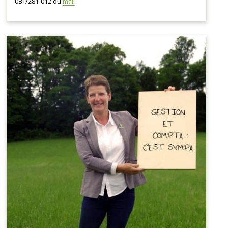
081/281-012 ou
mail