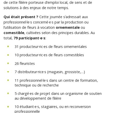
de cette filière porteuse d’emploi local, de sens et de
solutions à des enjeux de notre temps.
Qui était présent ?
Cette journée s’adressait aux
professionnel·le·s concerné·e·s par la production ou
l’utilisation de fleurs à vocation
ornementale
ou
comestible
, cultivées selon des principes durables. Au
total,
79 participant·e·s
:
31 producteur·ric·es de fleurs ornementales
10 producteur·ric·es de fleurs comestibles
26 fleuristes
7 distributeur·rice·s (magasin, grossiste,…)
11 professionnel·le·s dans un centre de formation,
technique ou de recherche
5 chargé·es de projet dans un organisme de soutien
au développement de filière
10 étudiant·e·s, stagiaires, ou en reconversion
professionnelle