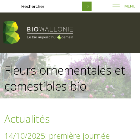
MENU
Passer
au
Fleurs ornementales et
contenu
principal
comestibles bio
Actualités
14/10/2025: première journée