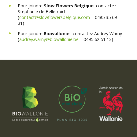
Pour joindre
Slow Flowers Belgique
, contactez
Stéphanie de Bellefroid
(
contact@slowflowersbelgique.com
– 0485 35 69
31)
Pour joindre
Biowallonie
: contactez Audrey Warny
(
audrey.warny@biowallonie.be
– 0495 62 51 13)