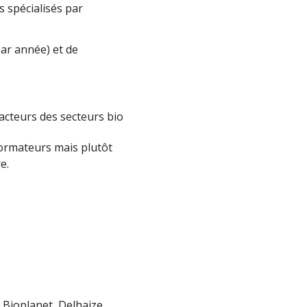
 spécialisés par
par année) et de
cteurs des secteurs bio
sformateurs mais plutôt
e.
 Bioplanet, Delhaize,