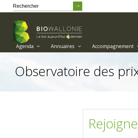
Agenda
Annuaires
Accompagnement
Passer
au
Observatoire des prix
contenu
principal
Rejoigne