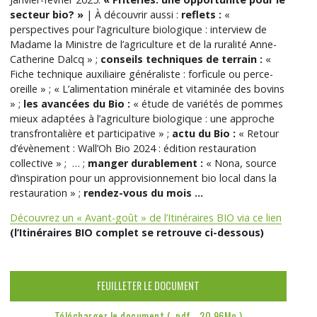
secteur bio? »
| À découvrir aussi :
reflets :
«
perspectives pour l’agriculture biologique : interview de
Madame la Ministre de l’agriculture et de la ruralité Anne-
Catherine Dalcq » ;
conseils techniques de terrain :
«
Fiche technique auxiliaire généraliste : forficule ou perce-
oreille » ; « L’alimentation minérale et vitaminée des bovins
» ;
les avancées du Bio :
« étude de variétés de pommes
mieux adaptées à l’agriculture biologique : une approche
transfrontalière et participative » ;
actu du Bio :
« Retour
d’évènement : Wall’Oh Bio 2024 : édition restauration
collective » ; … ;
manger durablement :
« Nona, source
d’inspiration pour un approvisionnement bio local dans la
restauration » ;
rendez-vous du mois …
Découvrez un « Avant-goût » de l’Itinéraires BIO via ce lien
(l’Itinéraires BIO complet se retrouve ci-dessous)
FEUILLETER LE DOCUMENT
Télécharger le document ( .pdf - 20.96Mo )