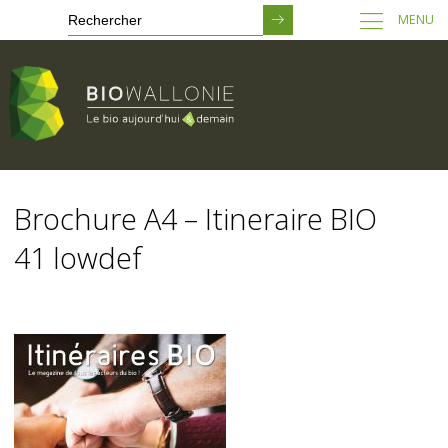
MENU
Passer
au
Brochure A4 – Itineraire BIO
contenu
principal
41 lowdef