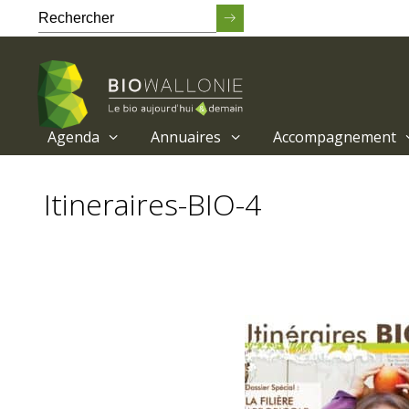
Agenda
Annuaires
Accompagnement
Passer
au
Itineraires-BIO-4
contenu
principal