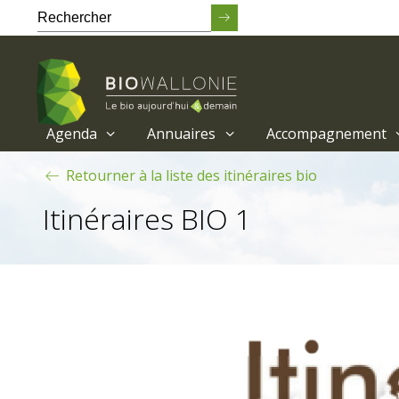
Agenda
Annuaires
Accompagnement
Passer
Retourner à la liste des itinéraires bio
au
contenu
Itinéraires BIO 1
principal