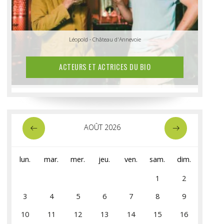
Anthony & Vincent - Ferme Tri Dieu
Léopold - Château d'Annevoie
ACTEURS ET ACTRICES DU BIO
AOÛT 2026
lun.
mar.
mer.
jeu.
ven.
sam.
dim.
1
2
3
4
5
6
7
8
9
10
11
12
13
14
15
16