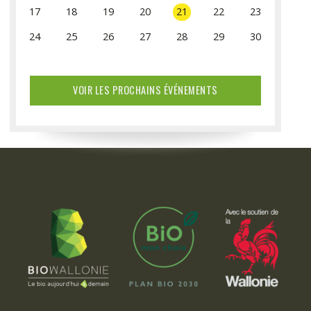
17
18
19
20
21
22
23
24
25
26
27
28
29
30
31
VOIR LES PROCHAINS ÉVÉNEMENTS