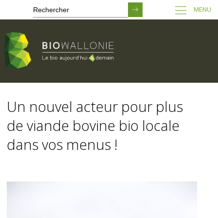
MENU
Passer
au
Un nouvel acteur pour plus
contenu
principal
de viande bovine bio locale
dans vos menus !