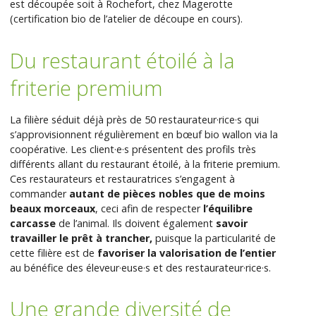
est découpée soit à Rochefort, chez Magerotte
(certification bio de l’atelier de découpe en cours).
Du restaurant étoilé à la
friterie premium
La filière séduit déjà près de 50 restaurateur·rice·s qui
s’approvisionnent régulièrement en bœuf bio wallon via la
coopérative. Les client·e·s présentent des profils très
différents allant du restaurant étoilé, à la friterie premium.
Ces restaurateurs et restauratrices s’engagent à
commander
autant de pièces nobles que de moins
beaux morceaux
, ceci afin de respecter
l’équilibre
carcasse
de l’animal. Ils doivent également
savoir
travailler le prêt à trancher,
puisque la particularité de
cette filière est de
favoriser la valorisation de l’entier
au bénéfice des éleveur·euse·s et des restaurateur·rice·s.
Une grande diversité de