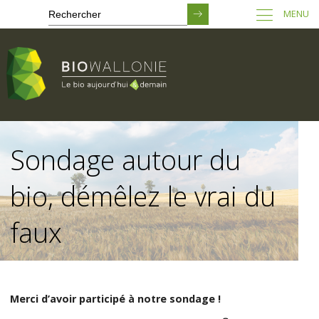
MENU
Passer
au
Sondage autour du
contenu
principal
bio, démêlez le vrai du
faux
Merci d’avoir participé à notre sondage !