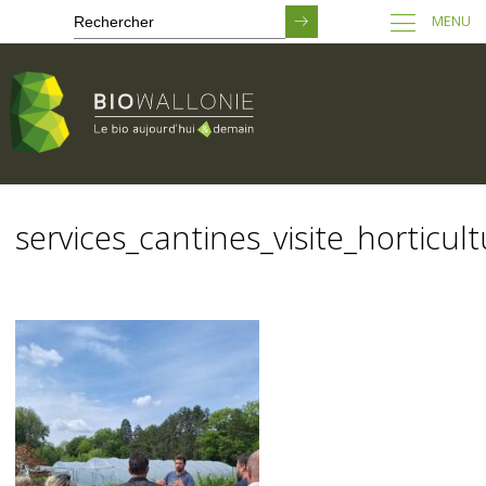
MENU
Passer
au
services_cantines_visite_horticul
contenu
principal