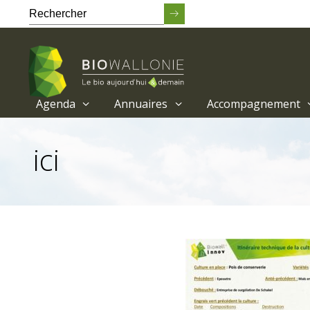
Agenda
Annuaires
Accompagnement
Passer
au
ici
contenu
principal