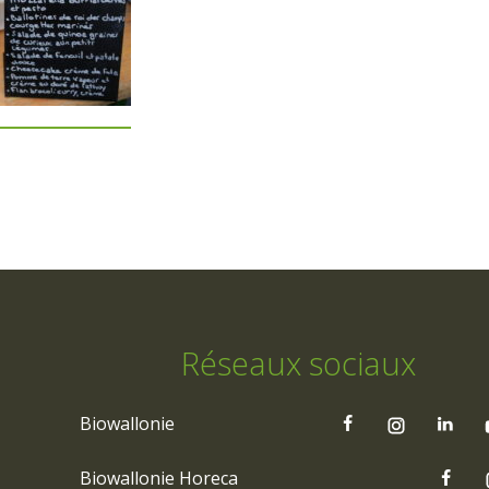
Réseaux sociaux
Biowallonie
Biowallonie Horeca