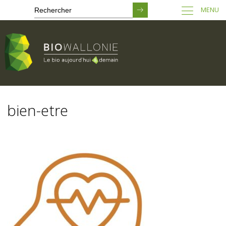
MENU
Passer
au
bien-etre
contenu
principal