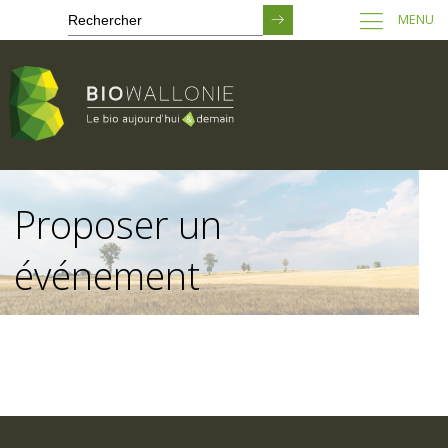
MENU
Passer
au
Proposer un
contenu
principal
événement