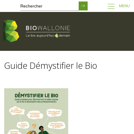
MENU
Passer
au
Guide Démystifier le Bio
contenu
principal