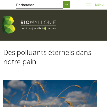
MENU
Passer
au
Des polluants éternels dans
contenu
principal
notre pain