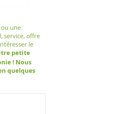
e ou une
 service, offre
intéresser le
tre petite
onie ! Nous
 en quelques