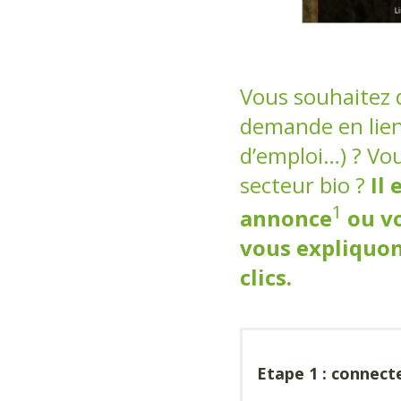
Vous souhaitez 
demande en lien 
d’emploi…) ? Vo
secteur bio ?
Il
1
annonce
ou v
vous expliquon
clics.
Etape 1 : connect