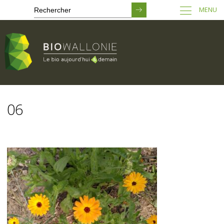
MENU
Passer
au
06
contenu
principal