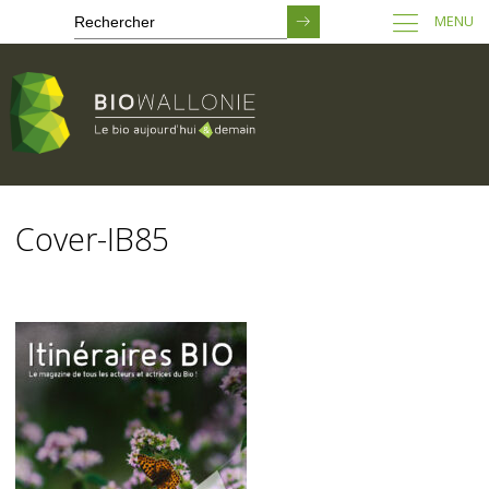
MENU
Passer
au
Cover-IB85
contenu
principal