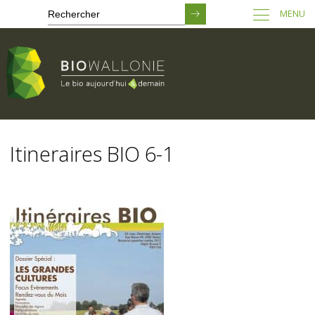
MENU
Passer
au
Itineraires BIO 6-1
contenu
principal