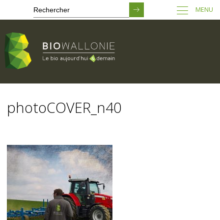
MENU
Passer
au
photoCOVER_n40
contenu
principal