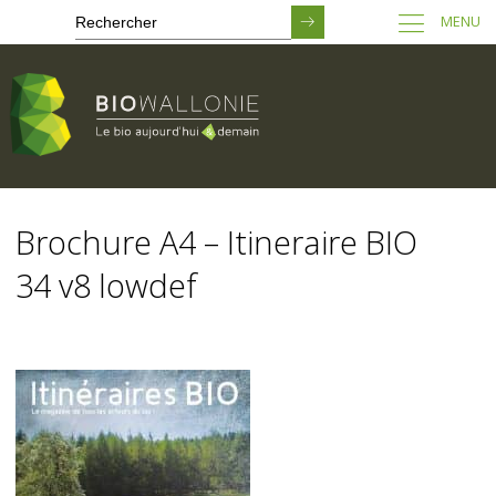
MENU
Passer
au
Brochure A4 – Itineraire BIO
contenu
principal
34 v8 lowdef