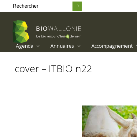
Agenda
Annuaires
Accompagnement
Passer
au
cover – ITBIO n22
contenu
principal