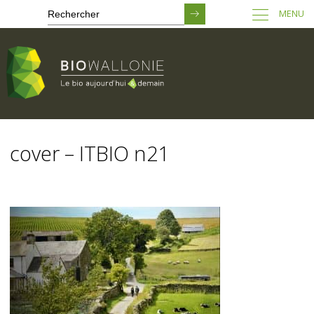
MENU
Passer
au
cover – ITBIO n21
contenu
principal