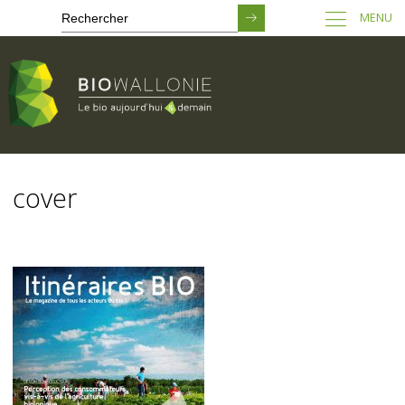
MENU
Passer
au
cover
contenu
principal