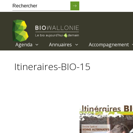
Agenda
Annuaires
Accompagnement
Passer
au
Itineraires-BIO-15
contenu
principal