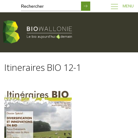
MENU
Passer
au
Itineraires BIO 12-1
contenu
principal