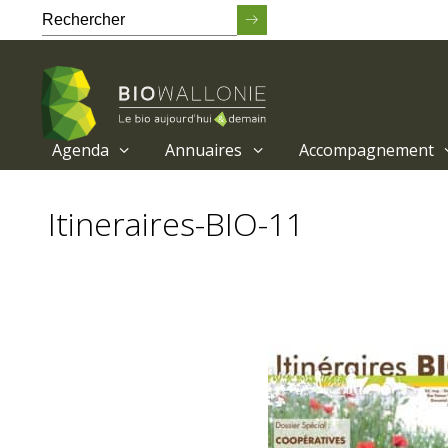
Agenda
Annuaires
Accompagnement
Passer
au
Itineraires-BIO-11
contenu
principal