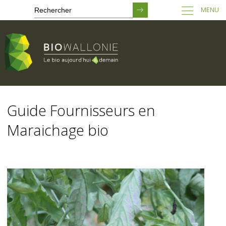
MENU
Passer
au
Guide Fournisseurs en
contenu
principal
Maraichage bio