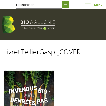
MENU
Passer
au
LivretTellierGaspi_COVER
contenu
principal