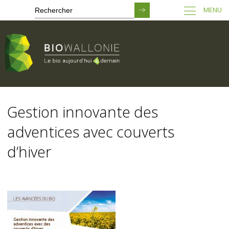
MENU
Passer
au
Gestion innovante des
contenu
principal
adventices avec couverts
d’hiver