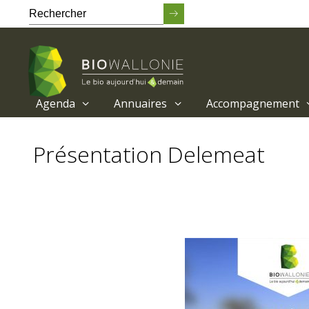
Agenda
Annuaires
Accompagnement
Passer
au
Présentation Delemeat
contenu
principal