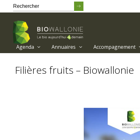
Agenda
Annuaires
Accompagnement
Passer
au
Filières fruits – Biowallonie
contenu
principal