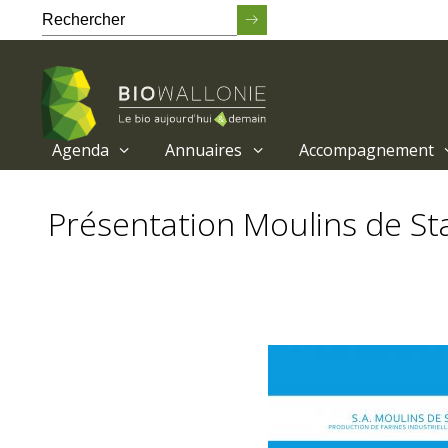
Agenda
Annuaires
Accompagnement
Passer
au
Présentation Moulins de St
contenu
principal