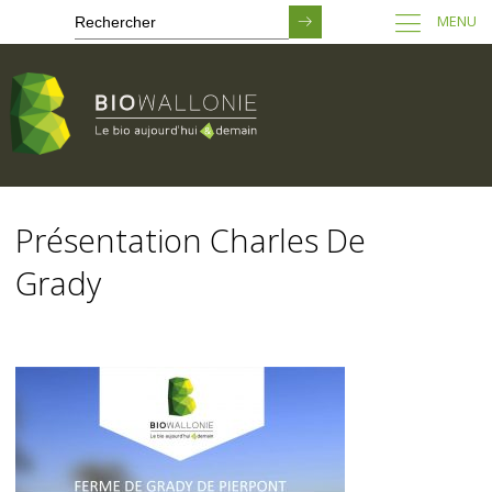
MENU
Passer
au
Présentation Charles De
contenu
principal
Grady