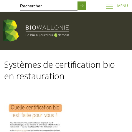
MENU
Passer
au
Systèmes de certification bio
contenu
principal
en restauration