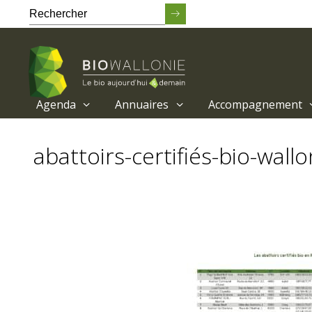
Agenda
Annuaires
Accompagnement
Passer
au
abattoirs-certifiés-bio-wallo
contenu
principal