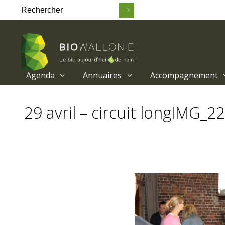
Agenda
Annuaires
Accompagnement
Passer
au
29 avril – circuit longIMG_2
contenu
principal