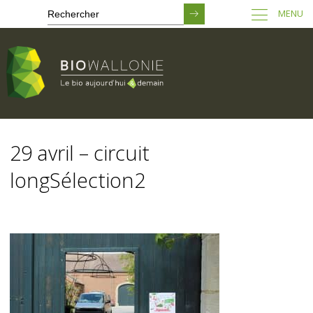
MENU
Passer
au
29 avril – circuit
contenu
principal
longSélection2