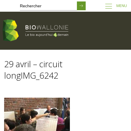
MENU
Passer
au
29 avril – circuit
contenu
principal
longIMG_6242