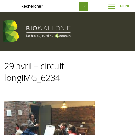
MENU
Passer
au
29 avril – circuit
contenu
principal
longIMG_6234