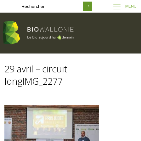
MENU
Passer
au
29 avril – circuit
contenu
principal
longIMG_2277