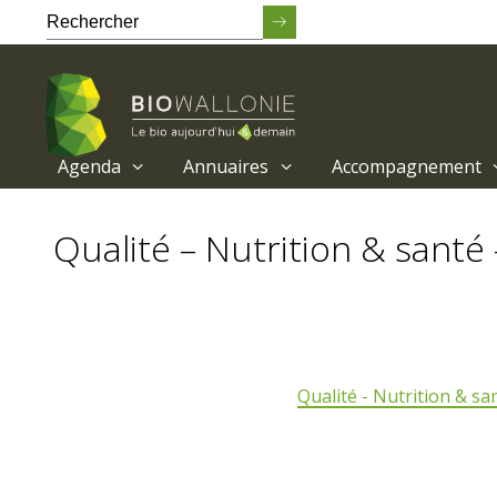
Agenda
Annuaires
Accompagnement
Passer
au
Qualité – Nutrition & santé 
contenu
principal
Qualité - Nutrition & sa