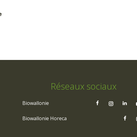
e
Réseaux sociaux
Biowallonie
Biowallonie Horeca