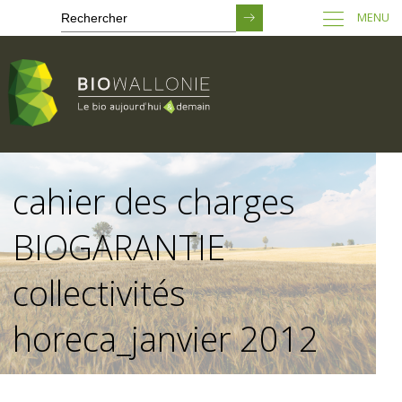
MENU
Passer
au
cahier des charges
contenu
principal
BIOGARANTIE
collectivités
horeca_janvier 2012