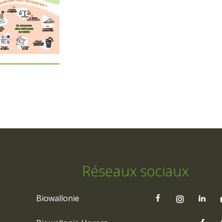
Réseaux sociaux
Biowallonie